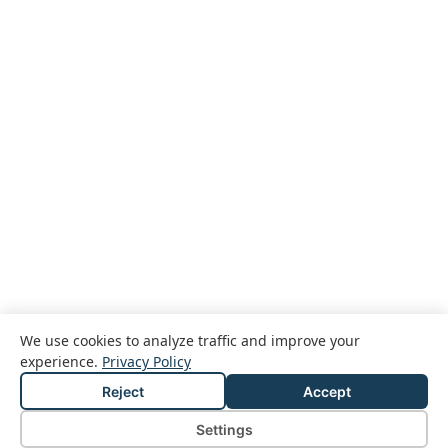
We use cookies to analyze traffic and improve your
experience.
Privacy Policy
Reject
Accept
© 2026 Passcreator GmbH
Legal notice
Privacy policy
Terms and conditions
Settings
Cookie Settings